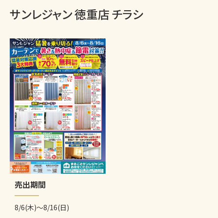
サンレジャン 徳重店 チラシ
売出期間
8/6(木)～8/16(日)