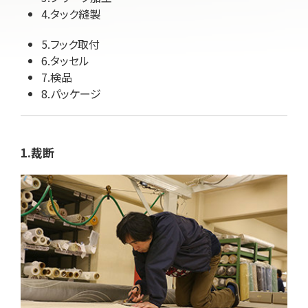
4.タック縫製
5.フック取付
6.タッセル
7.検品
8.パッケージ
1.裁断